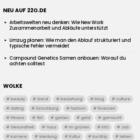
NEU AUF 22O.DE
Arbeitswelten neu denken: Wie New Work
Zusammenarbeit und Abläufe unterstützt
Umzug planen: Wie man den Ablauf strukturiert und
typische Fehler vermeidet
Compound Genetics Samen anbauen: Worauf du
achten solltest
WOLKE
beauty
beruf
beziehung
blog
culture
dating
Einrichtung
fashion
finanzen
Fitness
flirt
garten
geld
gemischt
Gesundheit
haus
im grünen
Info
Job
karriere
kleidung
Kultur
kurztrip
leben