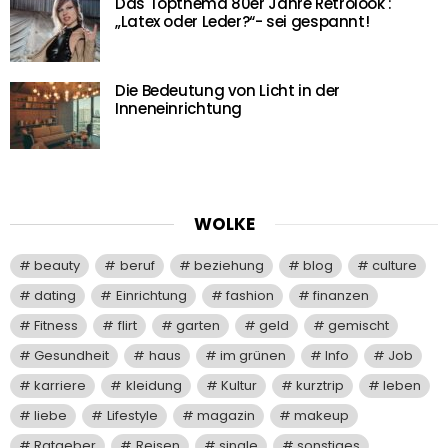
Das Topthema 80er Jahre Retrolook :
„Latex oder Leder?“- sei gespannt!
Die Bedeutung von Licht in der
Inneneinrichtung
WOLKE
beauty
beruf
beziehung
blog
culture
dating
Einrichtung
fashion
finanzen
Fitness
flirt
garten
geld
gemischt
Gesundheit
haus
im grünen
Info
Job
karriere
kleidung
Kultur
kurztrip
leben
liebe
Lifestyle
magazin
makeup
Ratgeber
Reisen
single
sonstiges