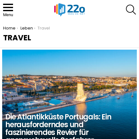
S
Menu
You are here:
Home
Leben
Travel
TRAVEL
LATEST
STORIES
Die Atlantikküste Portugals: Ein
herausforderndes und
faszinierendes Revier für