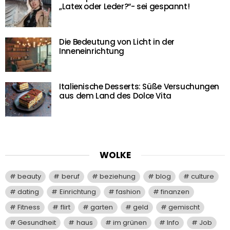
„Latex oder Leder?“- sei gespannt!
Die Bedeutung von Licht in der
Inneneinrichtung
Italienische Desserts: Süße Versuchungen
aus dem Land des Dolce Vita
WOLKE
beauty
beruf
beziehung
blog
culture
dating
Einrichtung
fashion
finanzen
Fitness
flirt
garten
geld
gemischt
Gesundheit
haus
im grünen
Info
Job