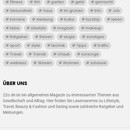
Fitness
flirt
garten
geld
gemischt
Gesundheit
haus
im grünen
Info
Job
karriere
kleidung
Kultur
kurztrip
leben
liebe
Lifestyle
magazin
makeup
Ratgeber
Reisen
single
sonstiges
sport
style
technik
Tipps
traffic
Travel
Trends
Urlaub
vorsorge
wellness
Wissen
Wohnen
zuhause
ÜBER UNS
22o.de ist ein allgemeines Magazin zu interessanten Themen aus
Gesellschaft und Alltag. Hier finden Sie Lesenswertes zu Lifestyle,
Travel, Beauty & Fashion und Dating sowie zahlreiche Ratgeber und
Meinungen.