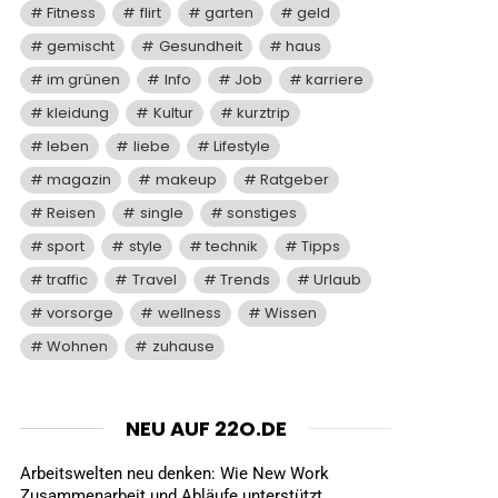
Fitness
flirt
garten
geld
gemischt
Gesundheit
haus
im grünen
Info
Job
karriere
kleidung
Kultur
kurztrip
leben
liebe
Lifestyle
magazin
makeup
Ratgeber
Reisen
single
sonstiges
sport
style
technik
Tipps
traffic
Travel
Trends
Urlaub
vorsorge
wellness
Wissen
Wohnen
zuhause
NEU AUF 22O.DE
Arbeitswelten neu denken: Wie New Work
Zusammenarbeit und Abläufe unterstützt