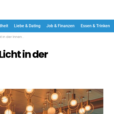
dheit
Liebe & Dating
Job & Finanzen
Essen & Trinken
r Inneneinrichtung
icht in der