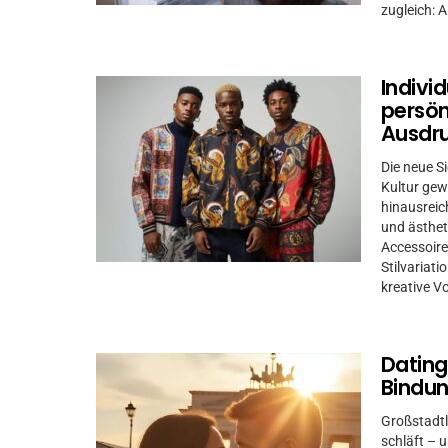
zugleich: A
Indivi
persön
Ausdr
Die neue S
Kultur gew
hinausreic
und ästhet
Accessoire
Stilvariat
kreative Vo
Datingk
Bindu
Großstadtl
schläft – u