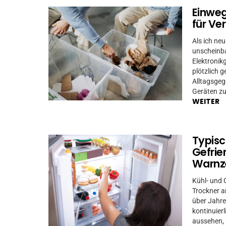
Einweg
für Ve
Als ich neu
unscheinba
Elektronik
plötzlich g
Alltagsgeg
Geräten zu
WEITER
Typisc
Gefrie
Warnz
Kühl- und 
Trockner a
über Jahre
kontinuier
aussehen, 