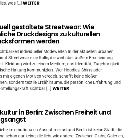
WEITER
lles, was […]
duell gestaltete Streetwear: Wie
liche Druckdesigns zu kulturellen
ucksformen werden
ichtbarkeit individueller Modewelten In der aktuellen urbanen
innt Streetwear eine Rolle, die weit über äußere Erscheinung
ht. Kleidung wird zu einem Medium, das Identität, Zugehörigkeit
ische Haltung kommuniziert. Wer Hoodies, Shirts oder
s mit eigenen Motiven veredelt, schafft keine bloßen
ionen, sondern textile Erzählräume, die persönliche Erfahrung und
WEITER
rstellungskraft sichtbar […]
ultur in Berlin: Zwischen Freiheit und
ngsangst
iebe im emotionalen Ausnahmezustand Berlin ist keine Stadt, die
nd schon gar keine, die liebt wie andere. Zwischen Clubs, Galerien,