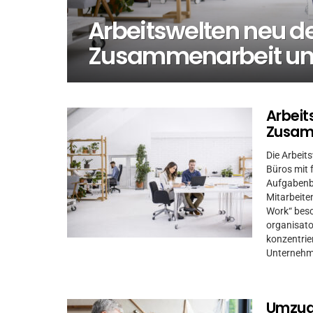
Arbeitswelten neu 
Zusammenarbeit und
Arbeit
MORE
STORIES
Zusamm
Die Arbeit
Büros mit 
Aufgabenb
Mitarbeite
Work“ besc
organisato
konzentrie
Unternehm
Umzug 