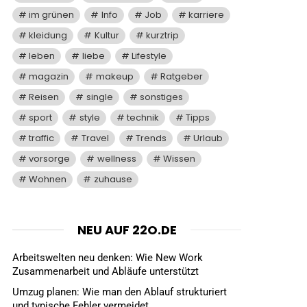
im grünen
Info
Job
karriere
kleidung
Kultur
kurztrip
leben
liebe
Lifestyle
magazin
makeup
Ratgeber
Reisen
single
sonstiges
sport
style
technik
Tipps
traffic
Travel
Trends
Urlaub
vorsorge
wellness
Wissen
Wohnen
zuhause
NEU AUF 22O.DE
Arbeitswelten neu denken: Wie New Work
Zusammenarbeit und Abläufe unterstützt
Umzug planen: Wie man den Ablauf strukturiert
und typische Fehler vermeidet