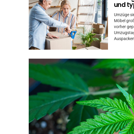
und ty
Umzüge sin
Möbel groß.
vorher gep
Umzugstag 
Auspacken 