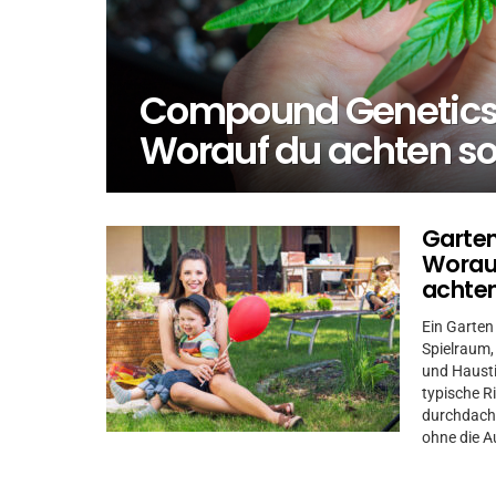
Compound Genetics
Worauf du achten sol
Garten
Worauf
achten
Ein Garten 
Spielraum,
und Hausti
typische R
durchdacht
ohne die A