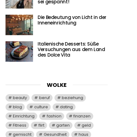
sei gespannt!
Die Bedeutung von Licht in der
Inneneinrichtung
Italienische Desserts: Süße
Versuchungen aus dem Land
des Dolce Vita
WOLKE
beauty
beruf
beziehung
blog
culture
dating
Einrichtung
fashion
finanzen
Fitness
flirt
garten
geld
gemischt
Gesundheit
haus