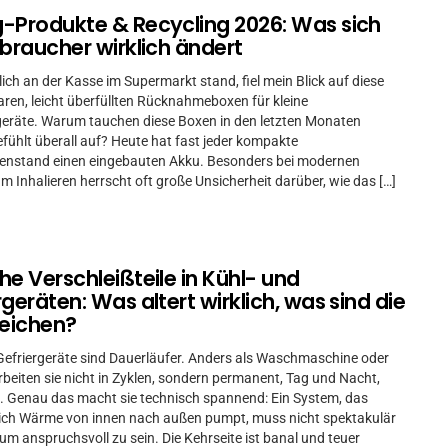
-Produkte & Recycling 2026: Was sich
rbraucher wirklich ändert
lich an der Kasse im Supermarkt stand, fiel mein Blick auf diese
ren, leicht überfüllten Rücknahmeboxen für kleine
geräte. Warum tauchen diese Boxen in den letzten Monaten
efühlt überall auf? Heute hat fast jeder kompakte
enstand einen eingebauten Akku. Besonders bei modernen
m Inhalieren herrscht oft große Unsicherheit darüber, wie das […]
he Verschleißteile in Kühl- und
rgeräten: Was altert wirklich, was sind die
eichen?
Gefriergeräte sind Dauerläufer. Anders als Waschmaschine oder
rbeiten sie nicht in Zyklen, sondern permanent, Tag und Nacht,
. Genau das macht sie technisch spannend: Ein System, das
lich Wärme von innen nach außen pumpt, muss nicht spektakulär
um anspruchsvoll zu sein. Die Kehrseite ist banal und teuer