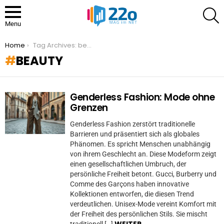
S
Menu
You are here:
Home
Tag Archives: beauty
BEAUTY
Genderless Fashion: Mode ohne
MORE
STORIES
Grenzen
Genderless Fashion zerstört traditionelle
Barrieren und präsentiert sich als globales
Phänomen. Es spricht Menschen unabhängig
von ihrem Geschlecht an. Diese Modeform zeigt
einen gesellschaftlichen Umbruch, der
persönliche Freiheit betont. Gucci, Burberry und
Comme des Garçons haben innovative
Kollektionen entworfen, die diesen Trend
verdeutlichen. Unisex-Mode vereint Komfort mit
der Freiheit des persönlichen Stils. Sie mischt
WEITER
traditionell […]