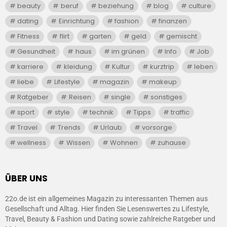
beauty
beruf
beziehung
blog
culture
dating
Einrichtung
fashion
finanzen
Fitness
flirt
garten
geld
gemischt
Gesundheit
haus
im grünen
Info
Job
karriere
kleidung
Kultur
kurztrip
leben
liebe
Lifestyle
magazin
makeup
Ratgeber
Reisen
single
sonstiges
sport
style
technik
Tipps
traffic
Travel
Trends
Urlaub
vorsorge
wellness
Wissen
Wohnen
zuhause
ÜBER UNS
22o.de ist ein allgemeines Magazin zu interessanten Themen aus
Gesellschaft und Alltag. Hier finden Sie Lesenswertes zu Lifestyle,
Travel, Beauty & Fashion und Dating sowie zahlreiche Ratgeber und