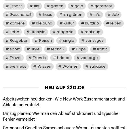
Fitness
flirt
garten
geld
gemischt
Gesundheit
haus
im grünen
Info
Job
karriere
kleidung
Kultur
kurztrip
leben
liebe
Lifestyle
magazin
makeup
Ratgeber
Reisen
single
sonstiges
sport
style
technik
Tipps
traffic
Travel
Trends
Urlaub
vorsorge
wellness
Wissen
Wohnen
zuhause
NEU AUF 22O.DE
Arbeitswelten neu denken: Wie New Work Zusammenarbeit und
Abläufe unterstützt
Umzug planen: Wie man den Ablauf strukturiert und typische
Fehler vermeidet
Compound Genetics Samen anbauen: Worauf du achten solltest