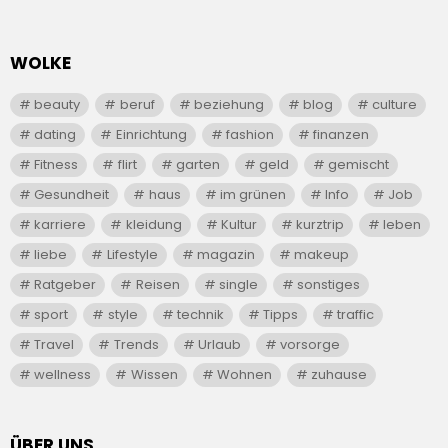
WOLKE
beauty
beruf
beziehung
blog
culture
dating
Einrichtung
fashion
finanzen
Fitness
flirt
garten
geld
gemischt
Gesundheit
haus
im grünen
Info
Job
karriere
kleidung
Kultur
kurztrip
leben
liebe
Lifestyle
magazin
makeup
Ratgeber
Reisen
single
sonstiges
sport
style
technik
Tipps
traffic
Travel
Trends
Urlaub
vorsorge
wellness
Wissen
Wohnen
zuhause
ÜBER UNS