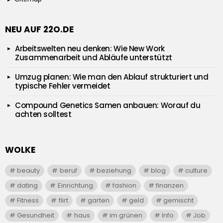
NEU AUF 22O.DE
Arbeitswelten neu denken: Wie New Work
Zusammenarbeit und Abläufe unterstützt
Umzug planen: Wie man den Ablauf strukturiert und
typische Fehler vermeidet
Compound Genetics Samen anbauen: Worauf du
achten solltest
WOLKE
beauty
beruf
beziehung
blog
culture
dating
Einrichtung
fashion
finanzen
Fitness
flirt
garten
geld
gemischt
Gesundheit
haus
im grünen
Info
Job