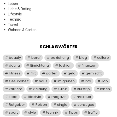
Leben
Liebe & Dating
Lifestyle
Technik
Travel
Wohnen & Garten
SCHLAGWÖRTER
beauty
beruf
beziehung
blog
culture
dating
Einrichtung
fashion
finanzen
Fitness
flirt
garten
geld
gemischt
Gesundheit
haus
im grünen
Info
Job
karriere
kleidung
Kultur
kurztrip
leben
liebe
Lifestyle
magazin
makeup
Ratgeber
Reisen
single
sonstiges
sport
style
technik
Tipps
traffic